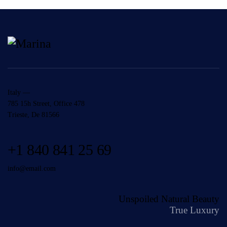
Italy —
785 15h Street, Office 478
Trieste, De 81566
+1 840 841 25 69
info@email.com
Unspoiled Natural Beauty
True Luxury