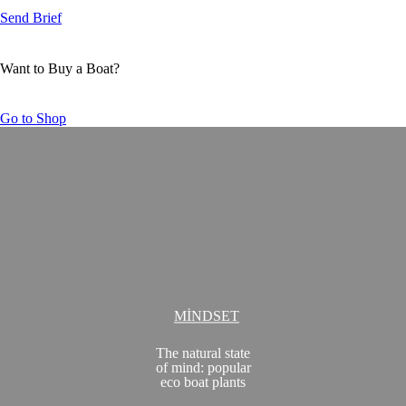
Send Brief
Want to Buy a Boat?
Go to Shop
MINDSET
The natural state
of mind: popular
eco boat plants