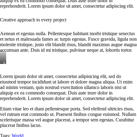
aliquip ex ea commodo consequat. Duis aute irure dolor in
reprehenderit. Lorem ipsum dolor sit amet, consectetur adipiscing elit.
Creative approach to every project
Aenean et egestas nulla. Pellentesque habitant morbi tristique senectus
et netus et malesuada fames ac turpis egestas. Fusce gravida, ligula non
molestie tristique, justo elit blandit risus, blandit maximus augue magna
accumsan ante. Duis id mi tristique, pulvinar neque at, lobortis tortor.
S
t
e
Lorem ipsum dolor sit amet, consectetur adipisicing elit, sed do
t
eiusmod tempor incididunt ut labore et dolore magna aliqua. Ut enim
c
l
ad minim veniam, quis nostrud exercitation ullamco laboris nisi ut
i
aliquip ex ea commodo consequat. Duis aute irure dolor in
t
reprehenderit. Lorem ipsum dolor sit amet, consectetur adipiscing elit.
a
k
Etiam vitae leo et diam pellentesque porta. Sed eleifend ultricies risus,
a
vel rutrum erat commodo ut. Praesent finibus congue euismod. Nullam
s
d
scelerisque massa vel augue placerat, a tempor sem egestas. Curabitur
g
placerat finibus lacus.
u
b
Tags:
World
e