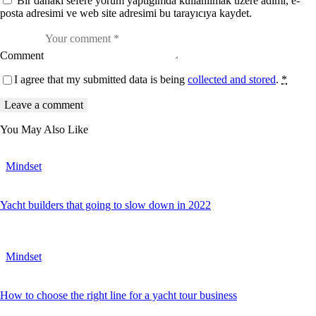
Bir dahaki sefere yorum yaptığımda kullanılmak üzere adımı, e-
d
o
posta adresimi ve web site adresimi bu tarayıcıya kaydet.
l
o
r
e
Comment
.
B
I agree that my submitted data is being
collected and stored
.
*
y
K
e
v
i
You May Also Like
n
S
m
Mindset
i
t
h
Yacht builders that going to slow down in 2022
Mindset
How to choose the right line for a yacht tour business