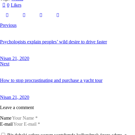
r
0
Likes
g
r
e
n
Previous
,
n
o
s
Psychologists explain peoples’ wild desire to drive faster
e
a
s
Nisan 21, 2020
a
n
Next
c
t
u
How to stop procrastinating and purchase a yacht tour
s
e
s
t
Nisan 21, 2020
l
a
Leave a comment
b
o
r
Name
e
E-mail
e
t