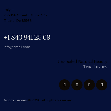
Italy —
785 15h Street, Office 478
Trieste, De 81566
+1 840 841 25 69
info@email.com
Unspoiled Natural Beauty
True Luxury
AxiomThemes
© 2026. All Rights Reserved.