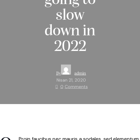
going to
slow
down in
2022
By
admin
Nisan 21, 2020
0
Comments
Proin faucibus nec mauris a sodales, sed elementum