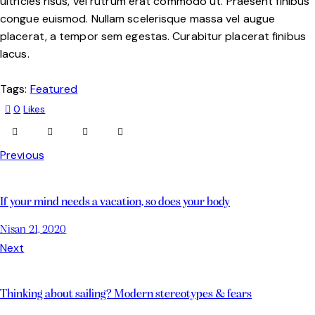
ultricies risus, vel rutrum erat commodo ut. Praesent finibus
congue euismod. Nullam scelerisque massa vel augue
placerat, a tempor sem egestas. Curabitur placerat finibus
lacus.
Tags:
Featured
0
Likes
Previous
If your mind needs a vacation, so does your body
Nisan 21, 2020
Next
Thinking about sailing? Modern stereotypes & fears