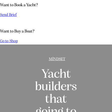
Want to Book a Yacht?
Send Brief
Want to Buy a Boat?
Go to Shop
MINDSET
Yacht
builders
that