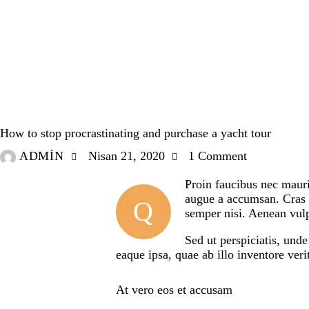
MINDSET
How to stop procrastinating and purchase a yacht tour
ADMIN
Nisan 21, 2020
1
Comment
Proin faucibus nec mauri
augue a accumsan. Cras s
Q
semper nisi. Aenean vulpu
Sed ut perspiciatis, und
eaque ipsa, quae ab illo inventore verit
At vero eos et accusam