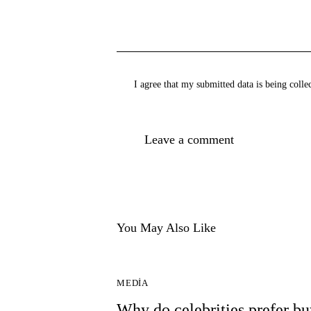
I agree that my submitted data is being
colle
You May Also Like
MEDIA
Why do celebrities prefer bu