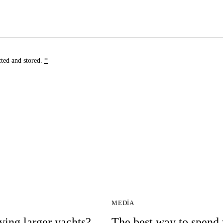
cted and stored
.
*
MEDIA
ying larger yachts?
The best way to spend 