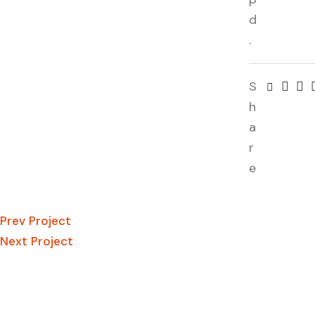
d
.
S
h
a
r
e
Prev Project
Next Project