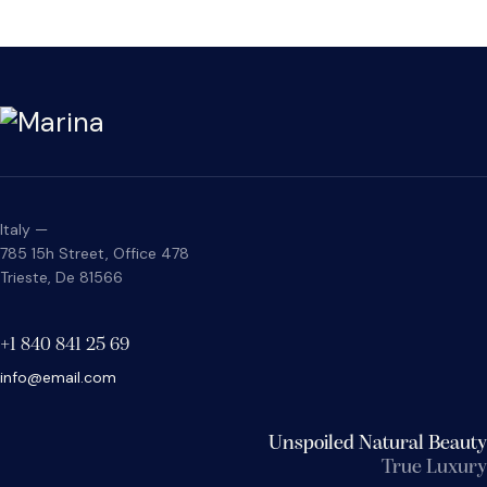
Italy —
785 15h Street, Office 478
Trieste, De 81566
+1 840 841 25 69
info@email.com
Unspoiled Natural Beauty
True Luxury